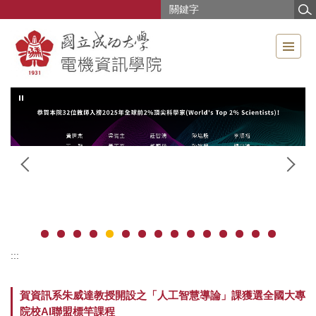
跳
到
主
要
內
容
區
:::
賀資訊系朱威達教授開設之「人工智慧導論」課獲選全國大專
院校AI聯盟標竿課程