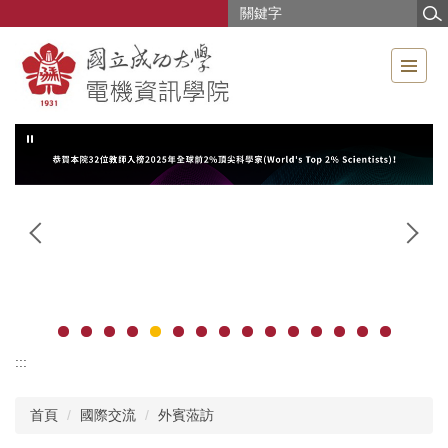
跳
到
主
要
內
容
區
:::
首頁
國際交流
外賓蒞訪